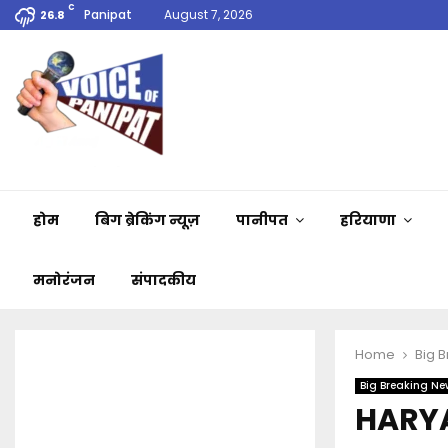
C
Panipat
August 7, 2026
26.8
होम
बिग ब्रेकिंग न्यूज़
पानीपत
हरियाणा
मनोरंजन
संपादकीय
Home
Big 
Big Breaking Ne
HARYAN