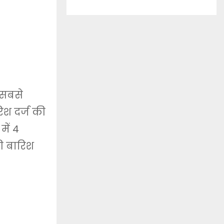
. सबसे
िश दर्ज की
में 4
ी बारिश