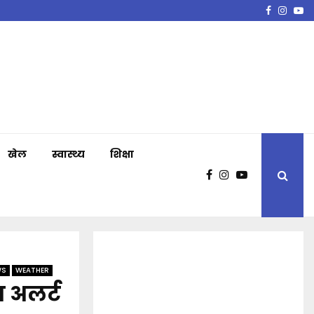
Faceboo
Insta
Y
खेल
स्वास्थ्य
शिक्षा
WS
WEATHER
 अलर्ट