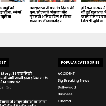
अड्डों को
Haryana में गणतंत्र दिवस की
इंडियन आयल ने
हाईटेक, लोगों
धूम, सीएम ने अंबाला और
की हुई शुरूआत, 
ी सुविधा
गृहमंत्री अनिल विज ने किया
खत्म होने पर ए
करनाल में ध्‍वजारोहण
मिलेगी सुविधा
OST
POPULAR CATEGORIES
Story: 35 बार मिली
ACCIDENT
भी नहीं मानी हार; हरियाणा के
Big Breaking News
बने IAS अफसर
Bollywood
026
0
Business
Cinema
याणा में आयुष सेवाओं का होगा
ों में बनेंगे हर्बल गार्डन