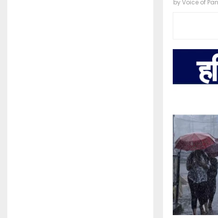
by
Voice of Pa