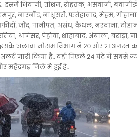
ै.. इसमें भिवानी, तोशम, रोहतक, भसवानी, बवानीखेड़
मपुर, नारनौंद, नाथूसरी, फतेहाबाद, मेहम, गोहाना
फीदों, जींद, पानीपत, असंध, कैथल, नरवाना, टोहान
िया, थानेसर, पेहोवा, शाहाबाद, अंबाला, बराड़ा, 
..इसके अलावा मौसम विभाग ने 20 और 21 अगस्त क
लर्ट जारी किया है.. वहीं पिछले 24 घंटे में सबसे ज
हेंद्रगढ़ जिले में हुई है..