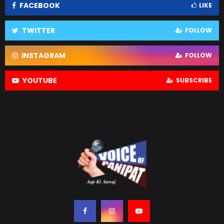
FACEBOOK
LIKE
TWITTER
FOLLOW
INSTAGRAM
FOLLOW
YOUTUBE
SUBSCRIBE