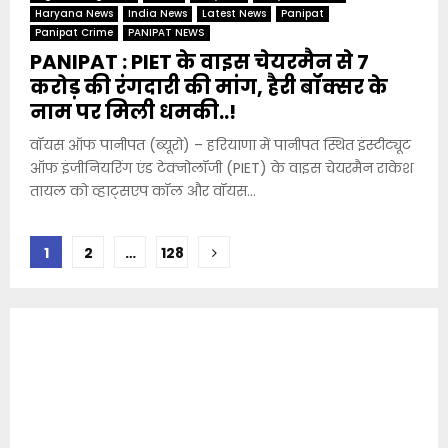
Haryana News
India News
Latest News
Panipat
Panipat Crime
PANIPAT NEWS
PANIPAT : PIET के वाइस चेयरमैन से 7
करोड़ की रंगदारी की मांग, हैरी बॉक्सर के
नाम पर मिली धमकी..!
वॉयस ऑफ पानीपत (ब्यूरो) – हरियाणा में पानीपत स्थित इंस्टीट्यूट
ऑफ इंजीनियरिंग एंड टेक्नोलॉजी (PIET) के वाइस चेयरमैन राकेश
तायल को व्हाट्सएप कॉल और वॉयस...
Posts
1
2
…
128
pagination