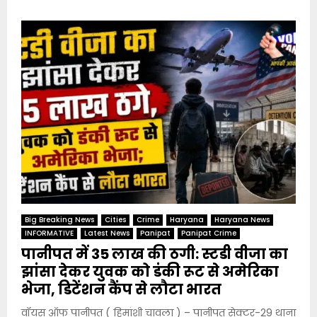
Big Breaking News
Cities
Crime
Haryana
Haryana News
INFORMATIVE
Latest News
Panipat
Panipat Crime
पानीपत में 35 लाख की ठगी: स्टडी वीजा का
झांसा देकर युवक को डंकी रूट से अमेरिका
भेजा, डिटेंशन कैंप से लौटा भारत
वॉयस ऑफ पानीपत ( हिमांशी चावला ) – पानीपत सेक्टर-29 थाना