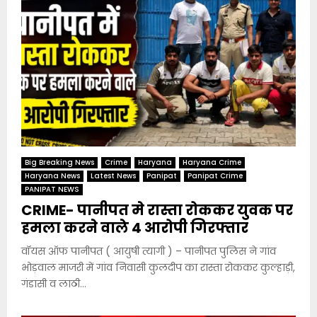
Big Breaking News
Crime
Haryana
Haryana Crime
Haryana News
Latest News
Panipat
Panipat Crime
PANIPAT NEWS
CRIME- पानीपत मे रास्ता रोककर युवक पर
हमला करने वाले 4 आरोपी गिरफ्तार
वॉयस ऑफ पानीपत ( आयुषी त्यागी ) – पानीपत पुलिस ने गांव
भोड़वाल माजरी में गांव निवासी कुलदीप का रास्ता रोककर कुल्हाड़ी,
गंडासी व लाठी...