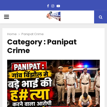
Facebook
Instagram
Youtube
PRIMARY
MENU
Home
Panipat Crime
Category : Panipat
Crime