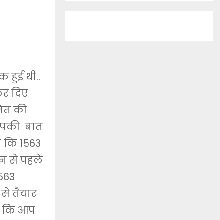
क हुई थी..
 कर दिए
जित की
 आपकी बात
हा कि 1563
ून से पहले
563
से तैयार
छा कि आप