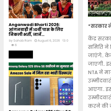
Anganwadi Bharti 2026:
*सरकार ने
आंगनवाड़ी में 10वीं पास के लिए
निकली भर्ती, जानें...
केंद्र सरक
by
Sahab Ram
August 6, 2026
0
6
समिति ने 
Read more
जाएंगे.. क
जाएगी.. इ
NTA ने मान
उम्मीदवार
आएगा.. इ
उम्मीदवार
करने की ज