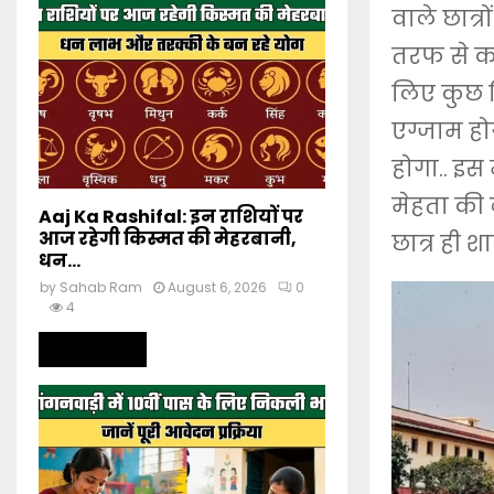
वाले छात्
तरफ से कह
लिए कुछ नि
एग्जाम होग
होगा.. इस
मेहता की ब
Aaj Ka Rashifal: इन राशियों पर
आज रहेगी किस्मत की मेहरबानी,
छात्र ही श
धन...
by
Sahab Ram
August 6, 2026
0
4
Read more