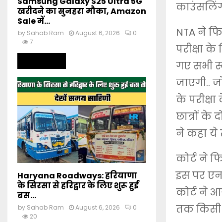
Samsung Galaxy S25 Ultra 5G
काउंसलिंग
खरीदने का सुनहरा मौका, Amazon
Sale में...
NTA ने फि
by
Sahab Ram
August 6, 2026
0
7
परीक्षा के
Read more
गए सभी स्
जाएगी.. जो 
के परीक्षा
छात्रों के
ने कहा ये स
कोर्ट ने फ
इस पर एनटी
Haryana Roadways: हरियाणा
के सिरसा से हरिद्वार के लिए शुरू हुई
कोर्ट ने 
बस...
तक किसी न
by
Sahab Ram
August 6, 2026
0
20