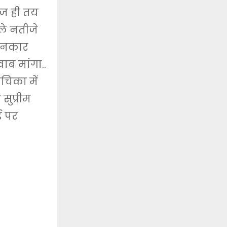
आज ही तय
हले नतीजे
े इनकार
वाब मांगा..
चिका में
सुप्रीम
ड पर