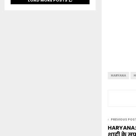
LOAD MORE POSTS
HARYANA
H
PREVIOUS POS
HARYANA:- 
शादी के सपन