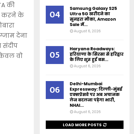
TA की
Samsung Galaxy S25
04
Ultra 5G खरीदने का
र करने के
सुनहरा मौका, Amazon
दोबारा
Sale में...
August 6, 2026
एग्जाम देना
 संदीप
Haryana Roadways:
05
हरियाणा के सिरसा से हरिद्वार
ं केवल वो
के लिए शुरू हुई बस...
August 6, 2026
Delhi-Mumbai
06
Expressway: दिल्ली-मुंबई
एक्सप्रेसवे पर अब अचानक
लेन बदलना पड़ेगा भारी,
NHAI...
August 6, 2026
LOAD MORE POSTS