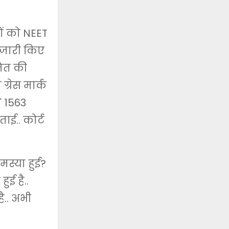
ों को NEET
ो जारी किए
जित की
ग्रेस मार्क
े 1563
ाई.. कोर्ट
मस्या हुई?
ुई है..
ै.. अभी