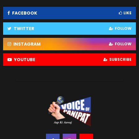
FACEBOOK
LIKE
TWITTER
FOLLOW
INSTAGRAM
FOLLOW
YOUTUBE
SUBSCRIBE