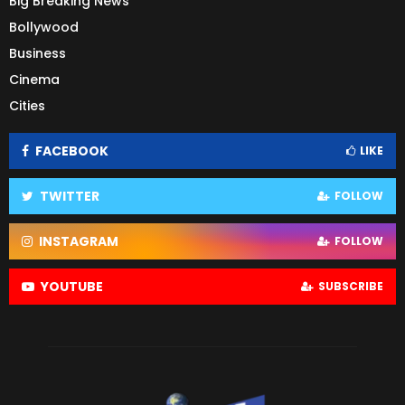
Big Breaking News
Bollywood
Business
Cinema
Cities
FACEBOOK
LIKE
TWITTER
FOLLOW
INSTAGRAM
FOLLOW
YOUTUBE
SUBSCRIBE