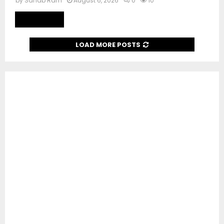
by
Sahab Ram
August 6, 2026
0
10
Read more
LOAD MORE POSTS