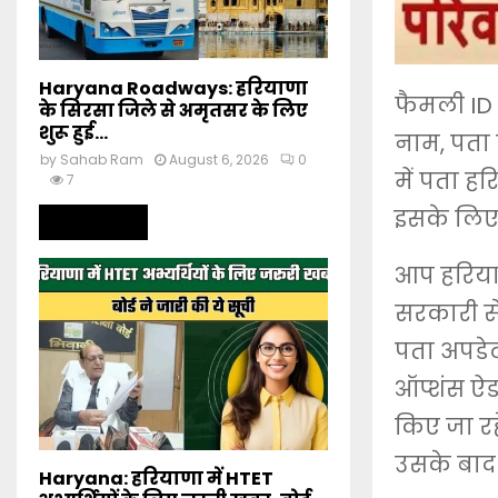
Haryana Roadways: हरियाणा
फैमली ID 
के सिरसा जिले से अमृतसर के लिए
शुरू हुई...
नाम, पता 
by
Sahab Ram
August 6, 2026
0
में पता ह
7
इसके लिए
Read more
आप हरियाण
सरकारी से
पता अपडेट
ऑप्शंस ऐ
किए जा रहे
उसके बाद 
Haryana: हरियाणा में HTET