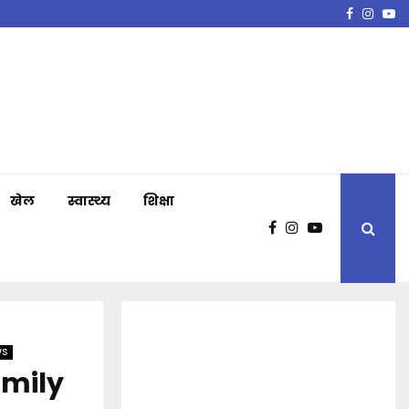
Faceboo
Insta
Y
खेल
स्वास्थ्य
शिक्षा
WS
amily