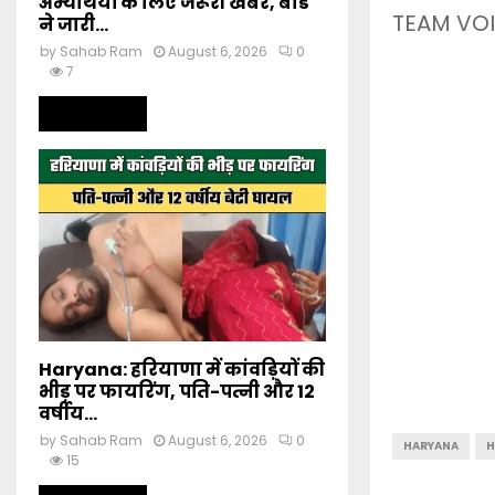
अभ्यर्थियों के लिए जरूरी खबर, बोर्ड
TEAM VOI
ने जारी...
by
Sahab Ram
August 6, 2026
0
7
Read more
Haryana: हरियाणा में कांवड़ियों की
भीड़ पर फायरिंग, पति-पत्नी और 12
वर्षीय...
by
Sahab Ram
August 6, 2026
0
HARYANA
H
15