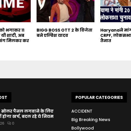
 को भगाकर 11
BIGG BOSS OTT 2 के विजेता
Haryanaने मां
 थी शादी, अब
बने एल्विश यादव
CRPF, लोकसभा च
ों संग मिलकर कर
तैनात
OST
POPULAR CATEGORIES
: सोलर पैनल लगवाने के लिए
ACCIDENT
 होगा खर्च, बदल रहे ये नियम
Big Breaking News
026
0
Bollywood