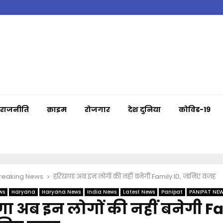
राजनीति
क्राइम
रोजगार
देश दुनिया
कोविड-19
Breaking News
हरियाणा अब इन लोगों की नहीं बनेगी Family ID, जानिए वजह
ws
Haryana
Haryana News
India News
Latest News
Panipat
PANIPAT NE
ा अब इन लोगों की नहीं बनेगी F