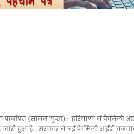
ानीपत (सोनम गुप्ता):- हरियाणा में फैमिली आईडी
ट जारी हुआ है… सरकार ने नई फैमिली आईडी बनवा