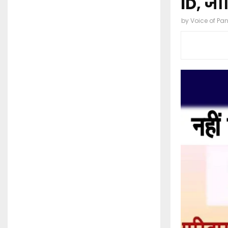
ID, ज
by
Voice of Pa