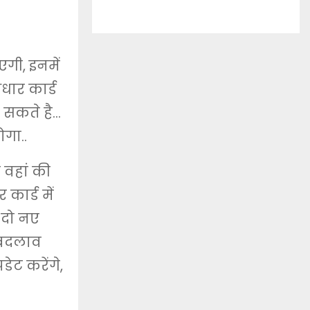
एगी, इनमें
धार कार्ड
ा सकते है…
गा..
 वहां की
ार्ड में
 दो नए
 बदलाव
ेट करेंगे,