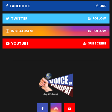
FACEBOOK
LIKE
TWITTER
FOLLOW
INSTAGRAM
FOLLOW
YOUTUBE
SUBSCRIBE