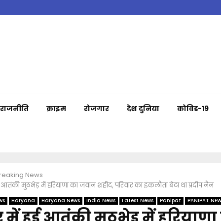
राजनीति
क्राइम
रोजगार
देश दुनिया
कोविड-19
Breaking News
ुई आतंकी मुठभेड़ में हरियाणा का जवान शहीद, परिवार का इकलौता बेटा था प्रदीप नैन
ws
Haryana
Haryana News
India News
Latest News
Panipat
PANIPAT NE
 में हुई आतंकी मुठभेड़ में हरियाणा