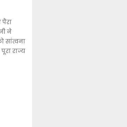
 पैरा
नी ने
 सांत्वना
ूरा राज्य