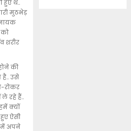
हुए थे..
री मुठभेड़
स नायक
ा को
थिव शरीर
होने की
ै.. उसे
रो-रोकर
 रहे हैं..
में क्यों
 हुए ऐसी
 में अपने