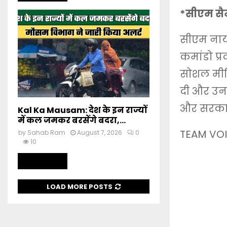
*सीएम सै
सीएम नायब
कमांडो प्
सोशल मीड
दी और उनक
और सरकार
Kal Ka Mausam: देश के इन राज्यों
में कल जमकर बरसेंगे बदरा,...
TEAM VOI
by
Sahab Ram
August 7, 2026
0
10
Read more
LOAD MORE POSTS