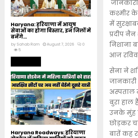
जानकारी के
कश्मीर के
में सुरक्ष
Haryana: हरियाणा में आयुष
सेवाओं का होगा विस्तार, इन जिलों में
प्रदीप नै
बनेंगे...
निशाना बना
by
Sahab Ram
August 7, 2026
0
5
आज रविवा
Read more
सेना ने श
जानकारी द
अस्पताल म
बुरा हाल है
उनके मुंह स
छोड़कर चल
Haryana Roadways: हरियाणा
बातें कह रह