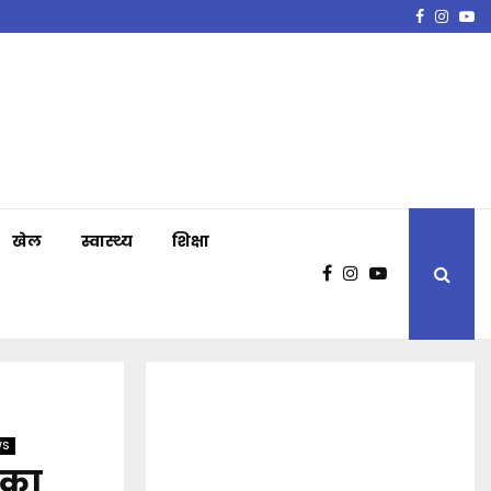
Faceboo
Insta
Y
खेल
स्वास्थ्य
शिक्षा
WS
 का