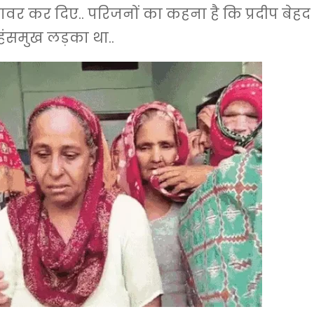
ोछावर कर दिए.. परिजनों का कहना है कि प्रदीप बेहद
ंसमुख लड़का था..