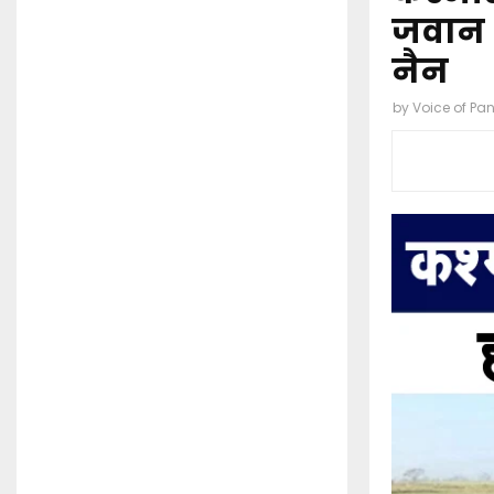
जवान श
नैन
by
Voice of Pa