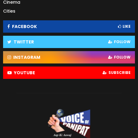
Cinema
Cities
FACEBOOK
LIKE
TWITTER
FOLLOW
INSTAGRAM
FOLLOW
YOUTUBE
SUBSCRIBE