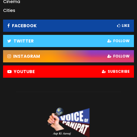
Cinema
Cities
FACEBOOK
LIKE
TWITTER
FOLLOW
INSTAGRAM
FOLLOW
YOUTUBE
SUBSCRIBE