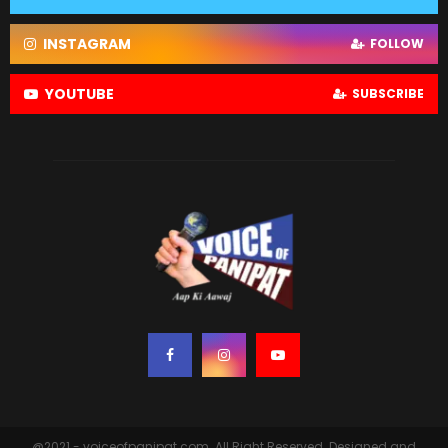
INSTAGRAM
FOLLOW
YOUTUBE
SUBSCRIBE
@2021 - voiceofpanipat.com. All Right Reserved. Designed and