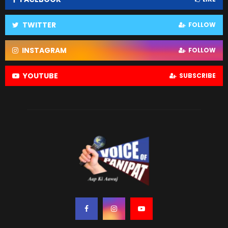
TWITTER
FOLLOW
INSTAGRAM
FOLLOW
YOUTUBE
SUBSCRIBE