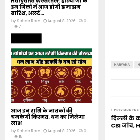
Haryana Weather: हरियाणा के
इन जिलों में आज होगी झमाझम
बारिश, अलर्ट...
by
Sahab Ram
August 8, 2026
0
7
Read more
HARYANA
H
आज इन राशि के जातकों की
PREVIOUS POS
चमकेगी किस्मत, धन का मिलेगा
दिल्ली के 
लाभ
CBI जांच,
by
Sahab Ram
August 8, 2026
0
15