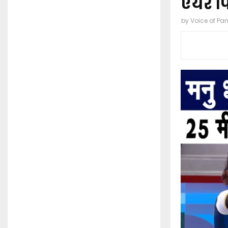
एयर पि
by
Voice of Pa