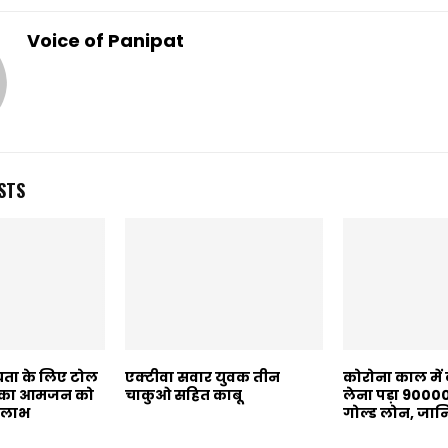
Voice of Panipat
STS
ता के लिए टोल
एक्टीवा सवार युवक तीन
कोरोना काल में
95 का आमजन को
चाकुओ सहित काबू
लेना पड़ा 90000
 लाभ
गोल्ड लोन, जानि