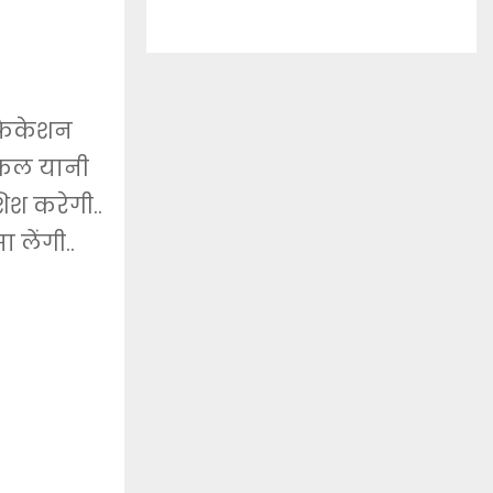
फिकेशन
ो कल यानी
श करेगी..
 लेंगी..