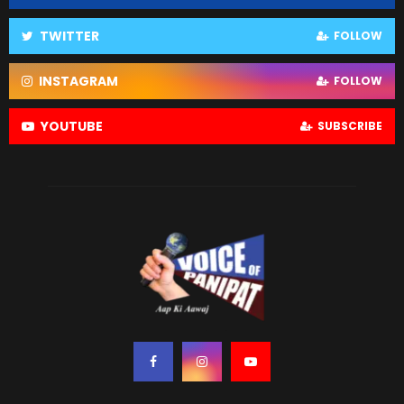
TWITTER
FOLLOW
INSTAGRAM
FOLLOW
YOUTUBE
SUBSCRIBE