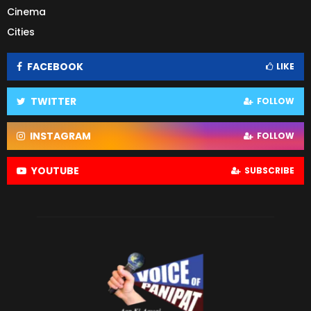
Cinema
Cities
FACEBOOK
LIKE
TWITTER
FOLLOW
INSTAGRAM
FOLLOW
YOUTUBE
SUBSCRIBE