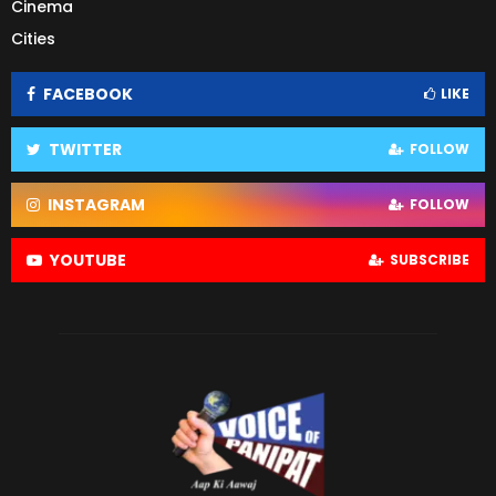
Cinema
Cities
FACEBOOK
LIKE
TWITTER
FOLLOW
INSTAGRAM
FOLLOW
YOUTUBE
SUBSCRIBE