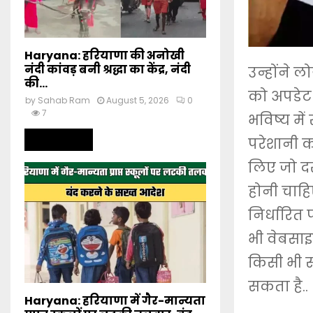
Haryana: हरियाणा की अनोखी
नंदी कांवड़ बनी श्रद्धा का केंद्र, नंदी
उन्होंने ल
की...
को अपडेट 
by
Sahab Ram
August 5, 2026
0
7
भविष्य मे
Read more
परेशानी क
लिए जो दस
होनी चाहि
निर्धारि
भी वेबसाइ
किसी भी 
सकता है..
Haryana: हरियाणा में गैर-मान्यता