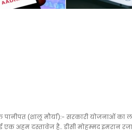
ानीपत (शालू मौर्या):- सरकारी योजनाओं का लाभ
ड एक अहम दस्तावेज है.. डीसी मोहम्मद इमरान रजा