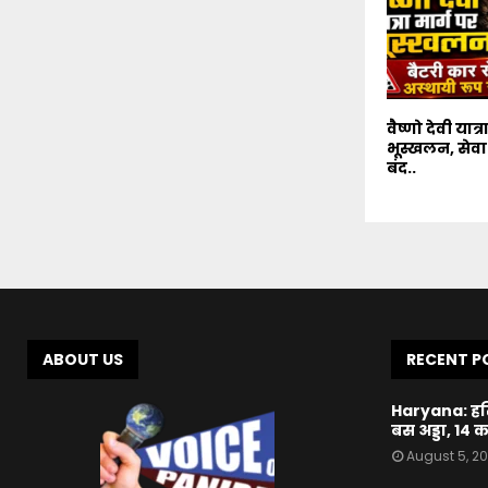
वैष्णो देवी यात्र
भूस्खलन, सेवा 
बंद..
ABOUT US
RECENT P
Haryana: हरि
बस अड्डा, 14 क
August 5, 2