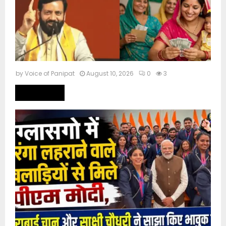
by
Voice of Panipat
August 10, 2026
0
3
Read more