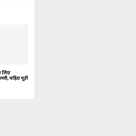
े लिए
िल्ली, पढ़िए पूरी