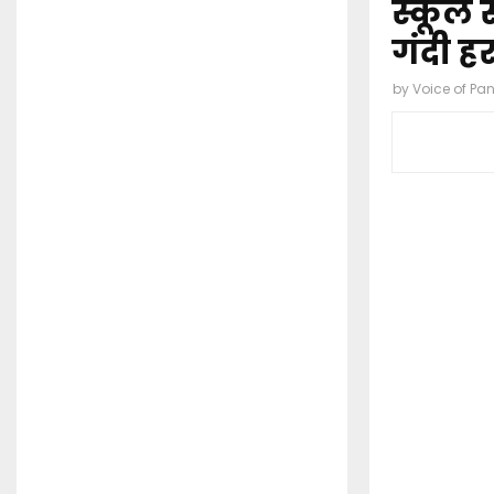
स्कूल
गंदी ह
by
Voice of Pa