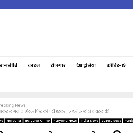
राजनीति
क्राइम
रोजगार
देश दुनिया
कोविड-19
Breaking News
काकर ले गया था होटल फिर की गंदी हरकत, अश्र्लील फोटो वायरल की
ws
Haryana
Haryana Crime
Haryana News
India News
Latest News
Pani