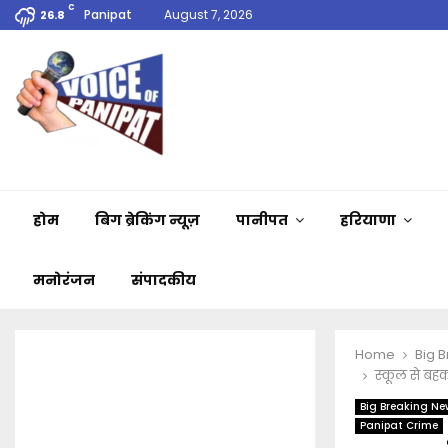
C
Panipat
August 7, 2026
26.8
होम
बिग ब्रेकिंग न्यूज़
पानीपत
हरियाणा
मनोरंजन
संपादकीय
Home
Big 
स्कूल से बह
Big Breaking Ne
Panipat Crime