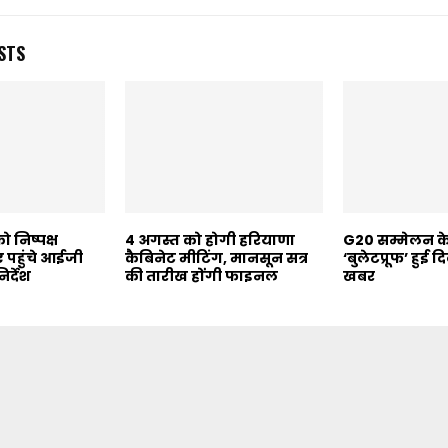
STS
 निष्पक्ष
4 अगस्त को होगी हरियाणा
G20 सम्मेलन क
 पहुंचे आईजी
कैबिनेट मीटिंग, मानसून सत्र
‘बुलेटप्रूफ’ हुई द
र्देश
की तारीख होंगी फाइनल
खबर