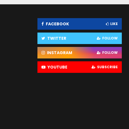
FACEBOOK
LIKE
TWITTER
FOLLOW
INSTAGRAM
FOLLOW
YOUTUBE
SUBSCRIBE