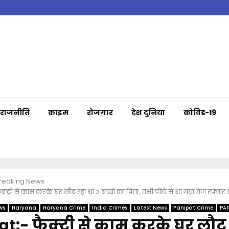
राजनीति
क्राइम
रोजगार
देश दुनिया
कोविड-19
Breaking News
क्ट्री से काम करके घर लौट रहा था 3 बच्चों का पिता, तभी पीछे से आ गया तेज रफ्तार
ws
Haryana
Haryana Crime
India Crimes
Latest News
Panipat Crime
PA
t:- फैक्ट्री से काम करके घर लौट