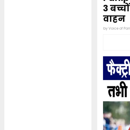
3 बच्च
वाहन
by
Voice of Pa