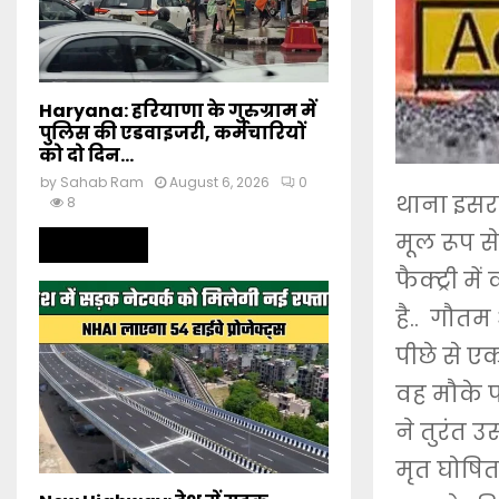
Haryana: हरियाणा के गुरुग्राम में
पुलिस की एडवाइजरी, कर्मचारियों
को दो दिन...
by
Sahab Ram
August 6, 2026
0
थाना इसरा
8
मूल रूप स
Read more
फैक्ट्री म
है.. गौतम 
पीछे से ए
वह मौके प
ने तुरंत उ
मृत घोषि