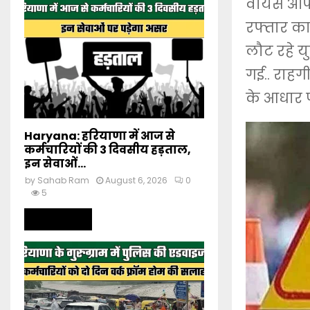
वायस ऑफ प
रफ्तार का
लौट रहे य
गई.. राहग
के आधार प
Haryana: हरियाणा में आज से
कर्मचारियों की 3 दिवसीय हड़ताल,
इन सेवाओं...
by
Sahab Ram
August 6, 2026
0
5
Read more