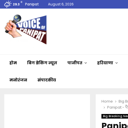
C
Panipat
August 6, 2026
29.3
होम
बिग ब्रेकिंग न्यूज़
पानीपत
हरियाणा
मनोरंजन
संपादकीय
Home
Big 
Panipat:- फै
Big Breaking Ne
Panipa