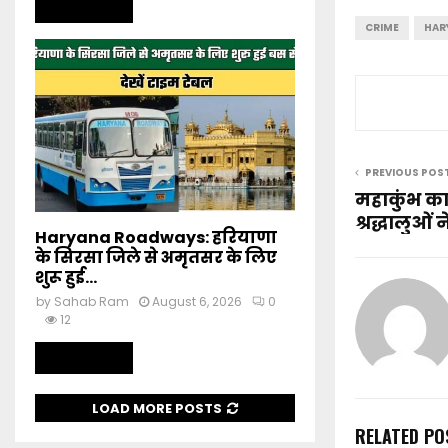
Read more
CRIME
HAR
PREVIOUS POS
महाकुंभ क
श्रद्धालुओं
Haryana Roadways: हरियाणा
के सिरसा जिले से अमृतसर के लिए
शुरू हुई...
by
Sahab Ram
August 6, 2026
0
12
Read more
LOAD MORE POSTS
RELATED PO