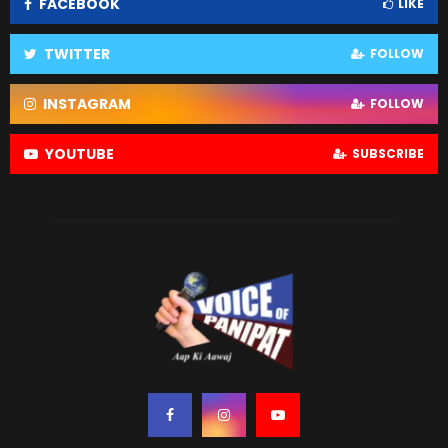
FACEBOOK
LIKE
TWITTER
FOLLOW
INSTAGRAM
FOLLOW
YOUTUBE
SUBSCRIBE