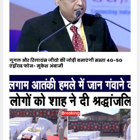
गूगल और रिलायंस जीयो की जोड़ी बनाएंगी सस्ता 4G-5G
एंड्रॉयड फोन- मुकेश अंबानी