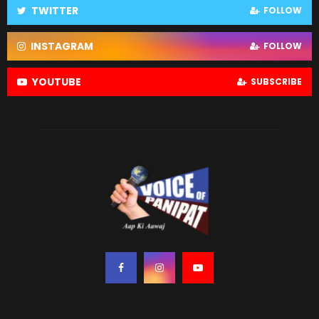
TWITTER
FOLLOW
INSTAGRAM
FOLLOW
YOUTUBE
SUBSCRIBE