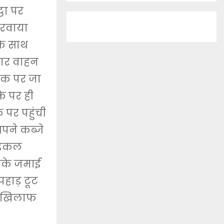
ठा पर
करवाया
के साथ
तार वाहन
ड़क पर जा
े पर ही
 पर पहुंची
पने कब्जे
ेडिकल
उसके जमाई
पहाड़ टूट
के खिलाफ