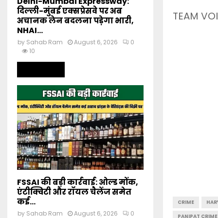
Delhi-Mumbai Expressway:
दिल्ली-मुंबई एक्सप्रेसवे पर अब
TEAM VOI
अचानक लेन बदलना पड़ेगा भारी,
NHAI...
by
Sahab Ram
August 6, 2026
0
10
Read more
FSSAI की बड़ी कार्रवाई: ओल्ड मोंक,
एंटीक्विटी और रॉयल चैलेंज समेत
कई...
CRIME
HAR
by
Sahab Ram
August 6, 2026
0
PANIPAT CRIME