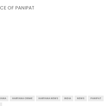
CE OF PANIPAT
YANA
HARYANA CRIME
HARYANA NEWS
INDIA
NEWS
PANIPAT