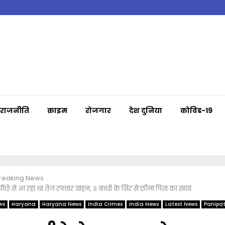
राजनीति
क्राइम
रोजगार
देश दुनिया
कोविड-19
Breaking News
े से आ रहा था तेज रफ्तार वाहन, 3 बच्चों के सिर से छीना पिता का साया
ws
Haryana
Haryana News
India Crimes
India News
Latest News
Panipat