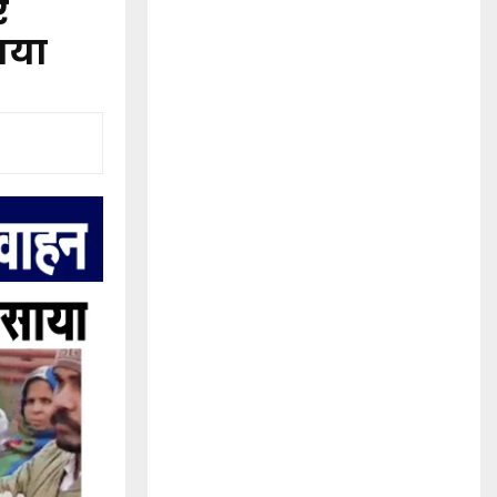
र
साया