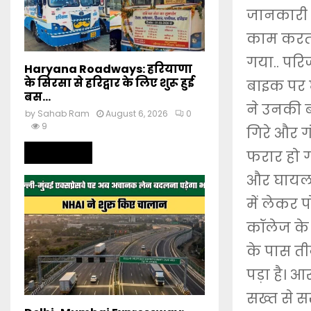
जानकारी क
काम करता 
गया.. परि
Haryana Roadways: हरियाणा
के सिरसा से हरिद्वार के लिए शुरू हुई
बाइक पर घ
बस...
ने उनकी ब
by
Sahab Ram
August 6, 2026
0
9
गिरे और ग
Read more
फरार हो ग
और घायल क
में लेकर
कॉलेज के 
के पास तीन
पड़ा है। 
सख्त से सख