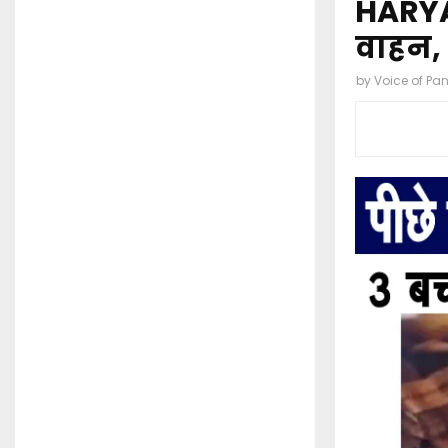
HARYAN
वाहन, 
by
Voice of Pa