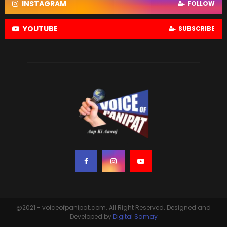
INSTAGRAM
FOLLOW
YOUTUBE
SUBSCRIBE
@2021 - voiceofpanipat.com. All Right Reserved. Designed and
Developed by
Digital Samay