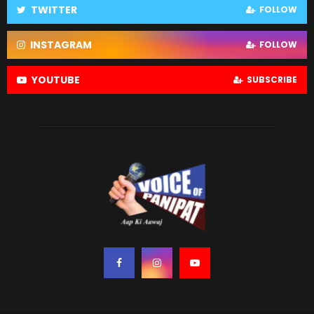
TWITTER
FOLLOW
INSTAGRAM
FOLLOW
YOUTUBE
SUBSCRIBE