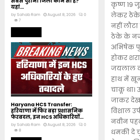
सबसे पुराना जिला कौन सा है?
कृष्ण 19 
यहां...
लेकर ठेके
by
Sahab Ram
August 8, 2026
0
7
नहीं लौटा
Read more
ठेके के न
अभिषेक पुत
होकर शराब 
जयलाल व म
हाथ में खू
चाकू था। 
जाकर देखा
Haryana HCS Transfer:
विशाल उर
हरियाणा में फिर बड़ा प्रशासनिक
फेरबदल, इन HCS अधिकारियों...
नवीन पहले
by
Sahab Ram
August 8, 2026
0
8
धमकी दे च