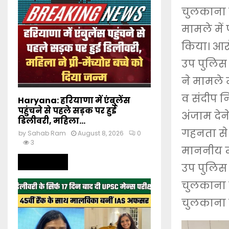
चुलकाना ग
मामले में
किया। आरो
उप पुलिस 
ने मामले 
व संदीप 
Haryana: हरियाणा में एंबुलेंस
पहुंचने से पहले सड़क पर हुई
अंजाम देने
डिलीवरी, महिला...
गहनता से 
by
Sahab Ram
August 8, 2026
0
3
माननीय न्
Read more
उप पुलिस 
चुलकाना न
चुलकाना गा