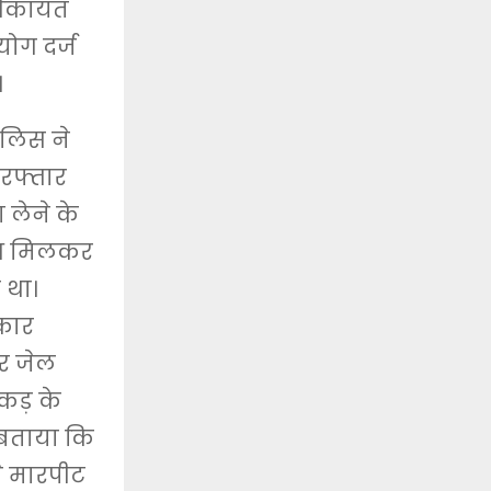
 शिकायत
ोग दर्ज
।
ुलिस ने
िरफ्तार
 लेने के
साथ मिलकर
 था।
 कार
र जेल
कड़ के
ो बताया कि
ने मारपीट