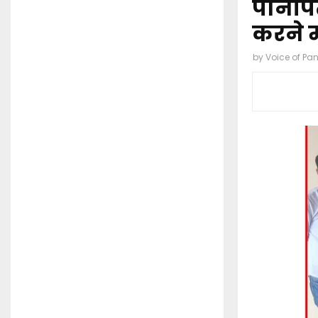
पानीपत
करने म
by
Voice of Pa