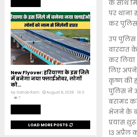
के साथ मि
Read more
पर थाना स
कर पुलिस 
उप पुलिस 
वारदात के
कर लिया थ
लिए अपने
New Flyover: हरियाणा के इस जिले
में बनेगा नया फ्लाईओवर, लोगों
कृष्ण की 
को...
पुलिस ने आ
by
Sahab Ram
August 8, 2026
0
7
बरामद कर
Read more
भेजने के 
प्रयास शु
LOAD MORE POSTS
13 अप्रैल