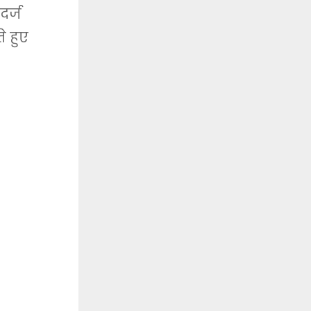
दर्ज
े हुए