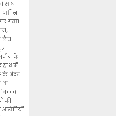
को साथ
क वापिस
 पर गया।
राम,
े लैस
त्र
 नवीन के
 हाथ में
 के अंदर
 था।
 अनिल व
ने की
ी आरोपियों