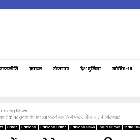
राजनीति
क्राइम
रोजगार
देश दुनिया
कोविड-19
Breaking News
राब ठेके पर युवक की ह**त्या करने मामले में फरार चौथा आरोपी गिरफ्तार
ws
Crime
Haryana
Haryana Crime
Haryana News
India Crimes
India Ne