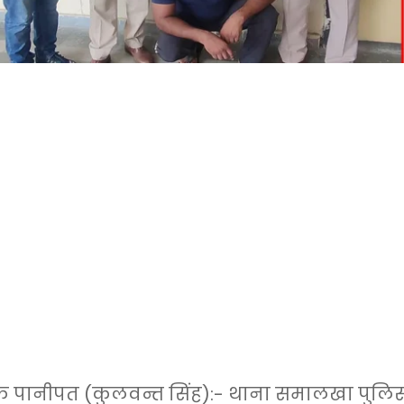
पानीपत (कुलवन्त सिंह):- थाना समालखा पुलिस