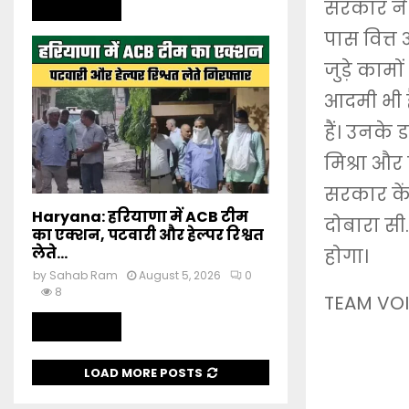
सरकार ने क
Read more
पास वित्त
जुड़े कामो
आदमी भी ह
हैं। उनके
मिश्रा औ
सरकार कें
Haryana: हरियाणा में ACB टीम
दोबारा स
का एक्शन, पटवारी और हेल्पर रिश्वत
लेते...
होगा।
by
Sahab Ram
August 5, 2026
0
8
TEAM VOI
Read more
LOAD MORE POSTS