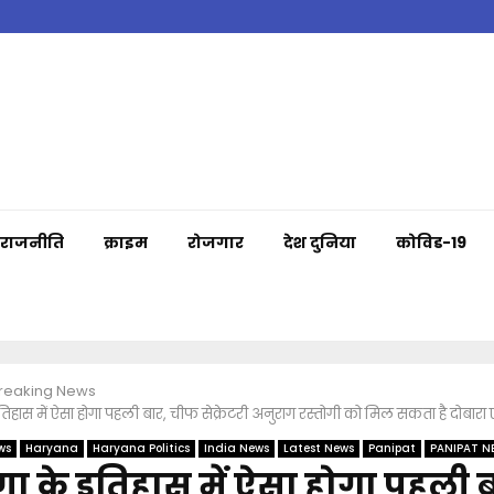
राजनीति
क्राइम
रोजगार
देश दुनिया
कोविड-19
Breaking News
तिहास में ऐसा होगा पहली बार, चीफ सेक्रेटरी अनुराग रस्तोगी को मिल सकता है दोबारा
ws
Haryana
Haryana Politics
India News
Latest News
Panipat
PANIPAT N
ा के इतिहास में ऐसा होगा पहली ब