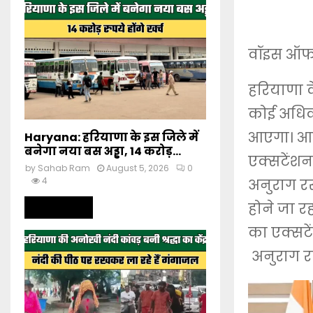
वॉइस ऑफ 
हरियाणा क
कोई अधिका
आएगा। आख
Haryana: हरियाणा के इस जिले में
बनेगा नया बस अड्डा, 14 करोड़...
एक्सटेंशन
by
Sahab Ram
August 5, 2026
0
4
अनुराग रस
होने जा रहा
Read more
का एक्सटे
अनुराग रस