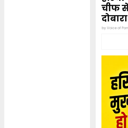
चीफ से
दोबारा
by
Voice of Pa