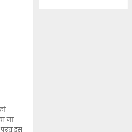
को
िया जा
 परंतु इस