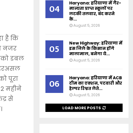
Haryana: हरियाणा में गैर-
04
मान्यता प्राप्त स्कूलों पर
लटकी तलवार, बंद करने
के...
August 5, 2026
ा है कि
New Highway: हरियाणा में
05
ता नजर
इस जिले के किसान होंगे
मालामाल, बनेगा ये...
इनको डबल
August 5, 2026
 । दरअसल
को पूरा
Haryana: हरियाणा में ACB
06
टीम का एक्शन, पटवारी और
 12 महीने
हेल्पर रिश्वत लेते...
August 5, 2026
्र से
।
LOAD MORE POSTS