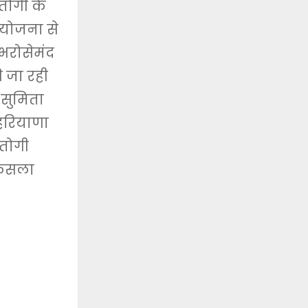
्तोगी के
 योजना से
े भरोसेमंद
 जा रही
 सुमिता
हरियाणा
्तोगी
फैसला