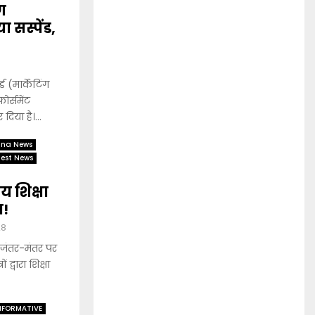
ग
 सस्पेंड,
 (मार्केटिंग
फोर्समेंट
या है।...
ana News
test News
रीय शिक्षा
ा!
28
जंतर-मंतर पर
्वारा शिक्षा
NFORMATIVE