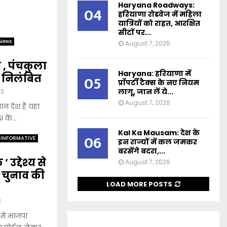
Haryana Roadways:
04
हरियाणा रोडवेज में महिला
यात्रियों को राहत, आरक्षित
सीटों पर...
News
August 7, 2026
 , पंचकुला
Haryana: हरियाणा में
 निलंबित
05
प्रॉपर्टी टैक्स के नए नियम
लागू, जान लें ये...
33
August 7, 2026
ान देश है यहां
 के...
Kal Ka Mausam: देश के
06
INFORMATIVE
इन राज्यों में कल जमकर
बरसेंगे बदरा,...
उद्देश्य से
August 7, 2026
 चुनाव की
LOAD MORE POSTS
3
में भाजपा