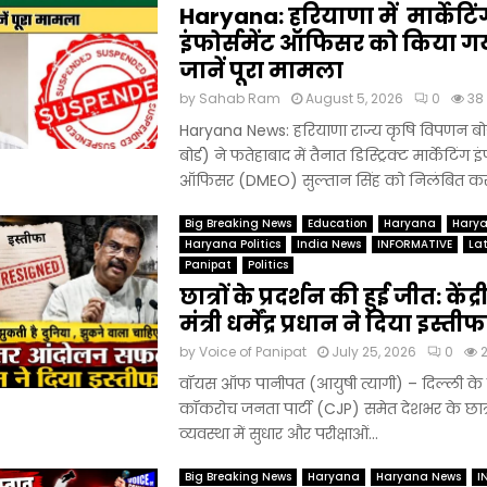
Haryana: हरियाणा में मार्केटिं
इंफोर्समेंट ऑफिसर को किया गया
जानें पूरा मामला
by
Sahab Ram
August 5, 2026
0
38
Haryana News: हरियाणा राज्य कृषि विपणन बोर्ड
बोर्ड) ने फतेहाबाद में तैनात डिस्ट्रिक्ट मार्केटिंग इं
ऑफिसर (DMEO) सुल्तान सिंह को निलंबित कर दि
Big Breaking News
Education
Haryana
Hary
Haryana Politics
India News
INFORMATIVE
La
Panipat
Politics
छात्रों के प्रदर्शन की हुई जीत: केंद्
मंत्री धर्मेंद्र प्रधान ने दिया इस्तीफ
by
Voice of Panipat
July 25, 2026
0
वॉयस ऑफ पानीपत (आयुषी त्यागी) – दिल्ली के 
कॉकरोच जनता पार्टी (CJP) समेत देशभर के छात्रों द
व्यवस्था में सुधार और परीक्षाओं...
Big Breaking News
Haryana
Haryana News
I