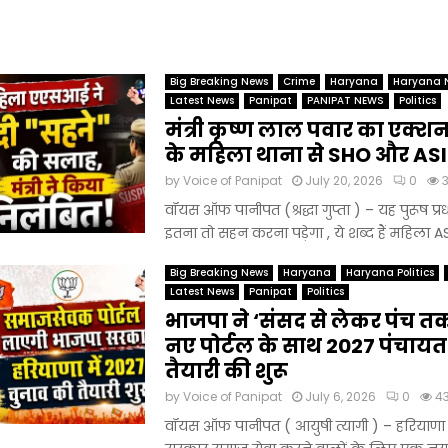
Big Breaking News
Crime
Haryana
Haryana 
Latest News
Panipat
PANIPAT NEWS
Politics
मंत्री कृष्ण लाल पवार का एक्शन
के महिला थाना से SHO और ASI
by
Voice of Panipat
July 20, 2026
0
वॉयस ऑफ पानीपत (श्रद्धा गुप्ता ) – यह पुरूष प्रध
इतना तो सहन करना पड़ेगा , ये शब्द हैं महिला ASI
Big Breaking News
Haryana
Haryana Politics
Latest News
Panipat
Politics
भाजपा ने ‘संसद से लेकर पंच तक ’ 
नए पोर्टल के साथ 2027 पंचायत
तैयारी की शुरू
by
Voice of Panipat
July 6, 2026
0
4
वॉयस ऑफ पानीपत ( आयुषी त्यागी ) – हरियाणा 