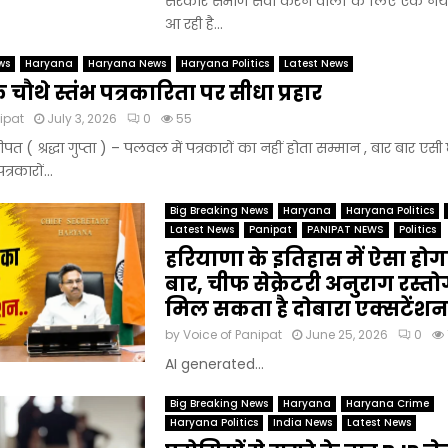
सरकार समाज सेवा करने वालों के लिए एक नया
आ रही है...
ws
Haryana
Haryana News
Haryana Politics
Latest News
े चौथे स्तंभ पत्रकारिता पर सीधा प्रहार
ipat
July 3, 2026
0
55
 ( श्रद्धा गुप्ता ) – पलवल में पत्रकारों का नहीं होता सम्मान , बार बार एस
्रकारों...
Big Breaking News
Haryana
Haryana Politics
Latest News
Panipat
PANIPAT NEWS
Politics
हरियाणा के इतिहास में ऐसा हो
बार, चीफ सेक्रेटरी अनुराग रस्त
मिल सकता है दोबारा एक्सटेंशन
by
Voice of Panipat
June 25, 2026
0
AI generated...
Big Breaking News
Haryana
Haryana Crime
Haryana Politics
India News
Latest News