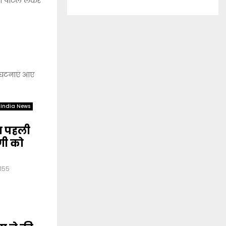
 पोर्टल लेकर
ी घटनाएं आए
India News
गा पहली
ोगी को
155