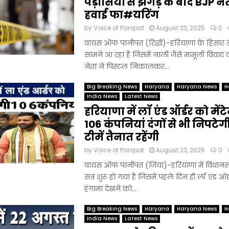
पड़ोसियों से झगड़े के बाद BJP ने
हवाई फा#यरिंग
by
Voice of Panipat
August 23, 2025
0
वायस ऑफ पानीपत (रिद्धी)-हरियाणा के हिसार
सामने आ रहा है जिसमें नाली जैसे मामूली विवा
नेता ने पिस्टल निकालकर...
Big Breaking News
Haryana
Haryana News
H
India News
Latest News
हरियाणा में लॉ एंड ऑर्डर को मेंट
106 कंपनियां दंगों से भी निपटेगी
टीमें तैनात रहेंगी
by
Voice of Panipat
August 23, 2025
0
वायस ऑफ पानीपत (जिया)-हरियाणा में विधान
सत्र शुरू हो गया है जिसमें पहले दिन ही लॉ एंड ऑ
हंगामा देखने को...
Big Breaking News
Haryana
Haryana News
H
India News
Latest News