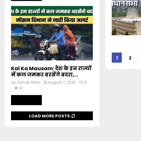
Posts
1
2
pagin
Kal Ka Mausam: देश के इन राज्यों
में कल जमकर बरसेंगे बदरा,...
by
Sahab Ram
August 7, 2026
0
10
Read more
LOAD MORE POSTS