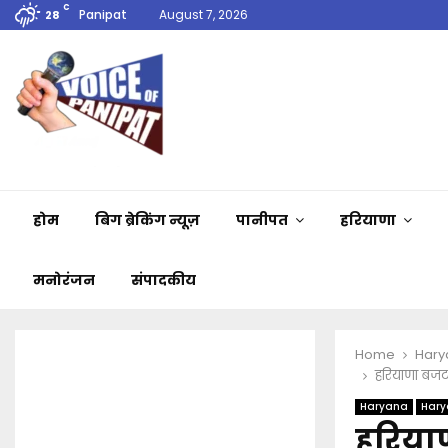
C
Panipat
August 7, 2026
28
होम
बिग ब्रेकिंग न्यूज़
पानीपत
हरियाणा
मनोरंजन
संपादकीय
Home
Hary
हरियाणा बजट
Haryana
Hary
हरिया