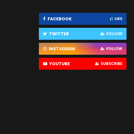
FACEBOOK
LIKE
TWITTER
FOLLOW
INSTAGRAM
FOLLOW
YOUTUBE
SUBSCRIBE