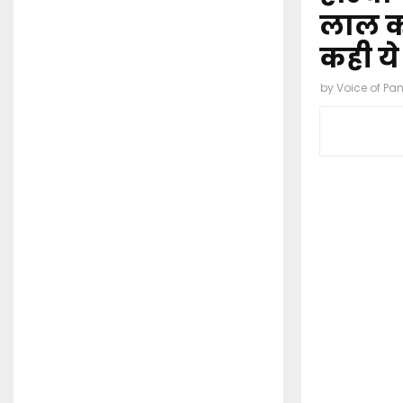
लाल कर
कही य
by
Voice of Pa