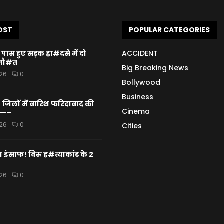
OST
POPULAR CATEGORIES
पास हुए सड़क हा#दसे में दो
ACCIDENT
ि मौ#त
Big Breaking News
026
0
Bollywood
Business
 जिलों में बारिश फरिदाबाद की
Cinema
बी—–
026
0
Cities
ला इंसाफ! बिरु ह#त्याकांड के 2
026
0