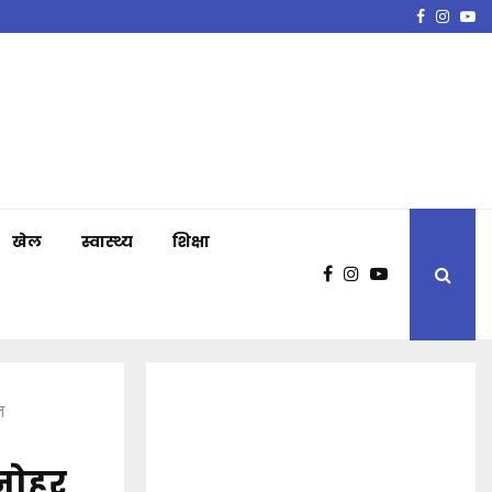
Faceboo
Insta
Y
खेल
स्वास्थ्य
शिक्षा
ात
नोहर