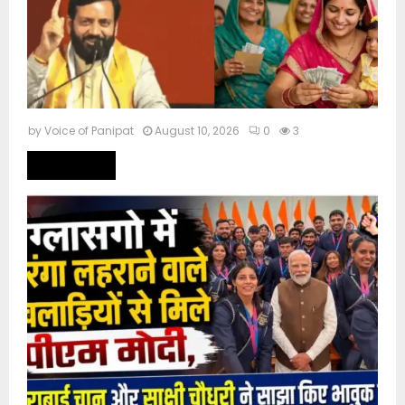
by
Voice of Panipat
August 10, 2026
0
3
Read more