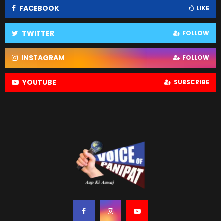
FACEBOOK
LIKE
TWITTER
FOLLOW
INSTAGRAM
FOLLOW
YOUTUBE
SUBSCRIBE