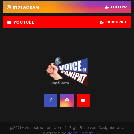
INSTAGRAM
FOLLOW
YOUTUBE
SUBSCRIBE
@2021 - voiceofpanipat.com. All Right Reserved. Designed and
Developed by
Digital Samay