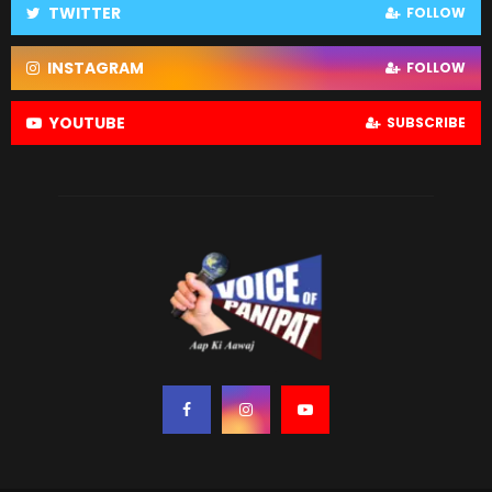
TWITTER
FOLLOW
INSTAGRAM
FOLLOW
YOUTUBE
SUBSCRIBE