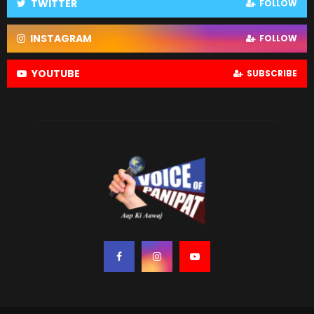
TWITTER
FOLLOW
INSTAGRAM
FOLLOW
YOUTUBE
SUBSCRIBE