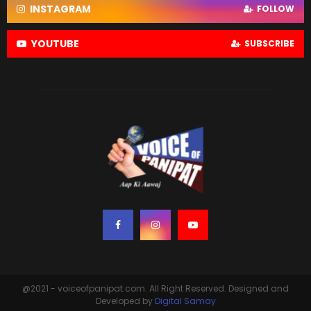
INSTAGRAM
FOLLOW
YOUTUBE
SUBSCRIBE
@2021 - voiceofpanipat.com. All Right Reserved. Designed and
Developed by
Digital Samay