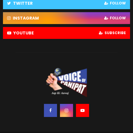
TWITTER
FOLLOW
INSTAGRAM
FOLLOW
YOUTUBE
SUBSCRIBE