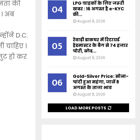
जनता की
LPG ग्राहकों के लिए जरूरी
04
खबर : 16 अगस्त है e-KYC
 । अब
की...
August 8, 2026
होंने D.C.
रेवाड़ी डाकघर में रिटायर्ड
05
ी चाहिए ।
हेडमास्टर के बैग से 74 हजार
चोरी, ब्लेड...
जुट हो कर
August 8, 2026
Gold-Silver Price: सोना-
06
चांदी हुआ महंगा, जानें 8
अगस्त के ताजा भाव
August 8, 2026
LOAD MORE POSTS