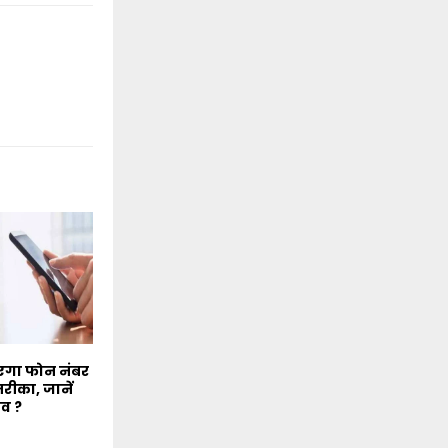
एगा फोन नंबर
रीका, जानें
ाव ?