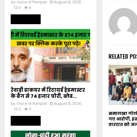
by
Voice of Panipat
August 8, 2026
0
9
Read more
RELATED PO
रेवाड़ी डाकघर में रिटायर्ड हेडमास्टर
के बैग से 74 हजार चोरी, ब्लेड...
by
Voice of Panipat
August 8, 2026
0
11
समालखा गोलीक
गए आरोपी, इस
Read more
वारदात को अं