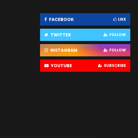
FACEBOOK
LIKE
TWITTER
FOLLOW
INSTAGRAM
FOLLOW
YOUTUBE
SUBSCRIBE