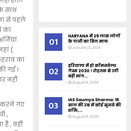
नहीं होता
के साथ
ना से पहले
ों का
HARYANA में 29 लाख लोगों
01
्जियां
के पानी का बिल माफ
January 3, 2024
हां (
ि ठहराव का
हरियाणा में हो कॉमनवेल्थ
02
की गई ।
गेम्स 2030 ! रोहतक से उठी
बड़ी मांग...
ार नही
August 8, 2026
IAS Saumya Sharma: 16
03
र करने गए
साल की उम्र में खोई सुनने की
शक्ति,...
ी ,
August 8, 2026
ै , वहीं