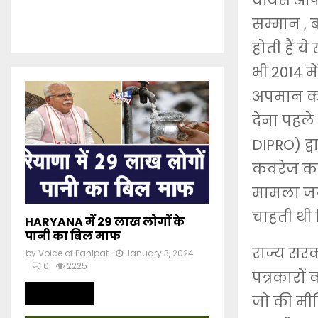
वॉयस ऑफ पा
सम्मान , 
होती हैं 
भी 2014 मे
अपमान कर
देना पहले
DIPRO) द्व
कवरेज कर
मामला जन
चाहती थी 
HARYANA में 29 लाख लोगों के
पानी का बिल माफ
राज्य सर
by
Voice of Panipat
January 3, 2024
0
2225
पत्रकारों
Read more
जो की मीड