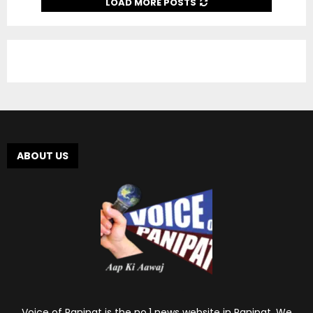
LOAD MORE POSTS
ABOUT US
Voice of Panipat is the no.1 news website in Panipat. We