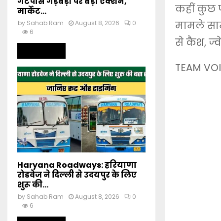
गेटपास गड़बड़ी पर बड़ा एक्शन,
कहीं कुछ प
मार्केट...
मामले सामन
by
Sahab Ram
August 8, 2026
0
6
से कैश, ज
Read more
TEAM VOI
Haryana Roadways: हरियाणा
रोडवेज ने दिल्ली से उदयपुर के लिए
शुरू की...
by
Sahab Ram
August 8, 2026
0
6