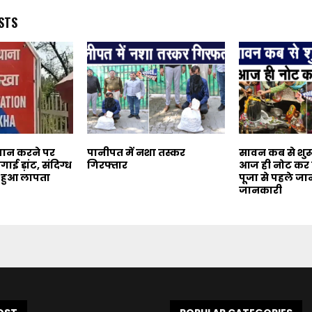
STS
्रपान करने पर
पानीपत में नशा तस्कर
सावन कब से शुरू 
ाई ड़ांट, संदिग्ध
गिरफ्तार
आज ही नोट कर ले
ें हुआ लापता
पूजा से पहले जा
जानकारी