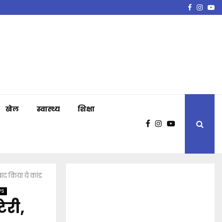
Faceboo
Insta
Y
खेल
स्वास्थ्य
शिक्षा
ाद किया ये कांड
WS
ेरी,