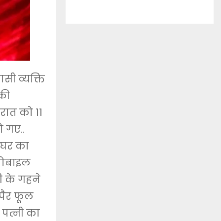
सी व्यक्ति
की
 रात को 11
 गए..
 घर का
 मोबाइल
ी के गहने
पैर फूल
 पत्नी का