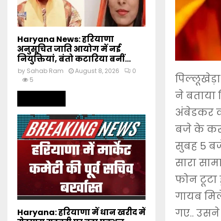
Haryana News: हरियाणा
अनुसूचित जाति आयोग में नई
नियुक्तियां, बंतो कटारिया बनीं...
by
Sahab Ram
August 8, 2026
0
पिल्लूखेड़
5
ने बताया 
Read more
अंबेडकर क
बजे के कर
सुबह 5 बज
सारा सामा
फोन टूटा 
गायब मिले
गए.. उसने
Haryana: हरियाणा में धान खरीद में