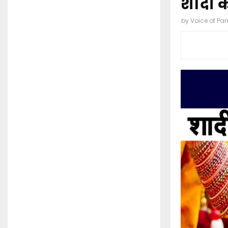
शादी क
by
Voice of Pa