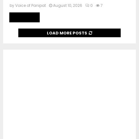
by
Voice of Panipat
August 10, 2026
0
7
Read more
LOAD MORE POSTS