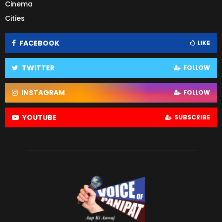
Cinema
Cities
FACEBOOK
LIKE
TWITTER
FOLLOW
INSTAGRAM
FOLLOW
YOUTUBE
SUBSCRIBE