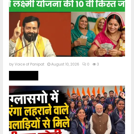
by
Voice of Panipat
August 10, 2026
0
3
Read more