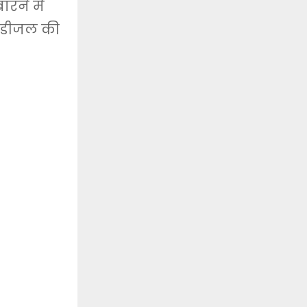
रने में
और डीजल की