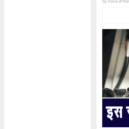
by
Voice of Pa