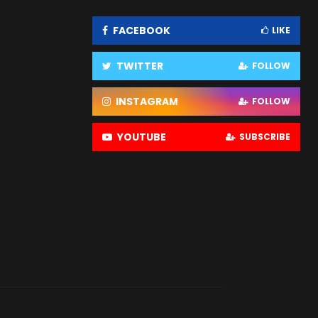
FACEBOOK
LIKE
TWITTER
FOLLOW
INSTAGRAM
FOLLOW
YOUTUBE
SUBSCRIBE