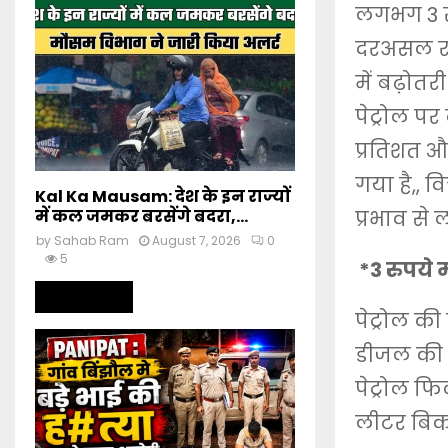
लगभग 3 रु
दरअसल राज
में बढ़ोत
पेट्रोल प
प्रतिशत औ
गया है,, व
Kal Ka Mausam: देश के इन राज्यों
में कल जमकर बरसेंगे बदरा,...
प्रभाव से ल
by
Sahab Ram
August 7, 2026
0
5
*3 रुपये 
Read more
पेट्रोल क
डीजल की क
पेट्रोल फ
लीटर बिक 