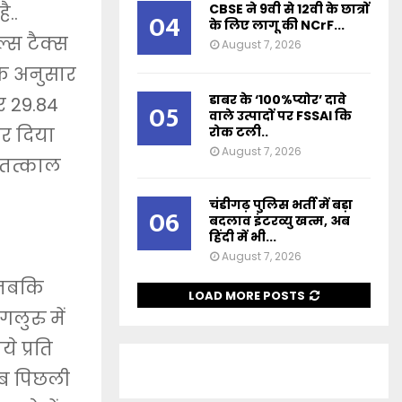
CBSE ने 9वी से 12वी के छात्रों
ै..
04
के लिए लागू की NCrF...
्स टैक्स
August 7, 2026
के अनुसार
डाबर के ‘100%प्योर’ दावे
र 29.84
05
वाले उत्पादों पर FSSAI कि
रोक टली..
कर दिया
August 7, 2026
ं तत्काल
चंडीगढ़ पुलिस भर्ती में बड़ा
06
बदलाव इंटरव्यु खत्म, अब
हिंदी में भी...
August 7, 2026
 जबकि
LOAD MORE POSTS
लुरु में
े प्रति
जब पिछली