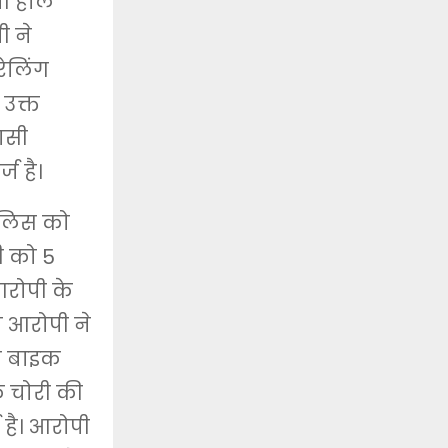
पी हाल
ी ने
रेलिंग
 उक्त
ासी
ज है।
पुलिस को
ी को 5
आरोपी के
 आरोपी ने
से बाइक
क चोरी की
 है। आरोपी