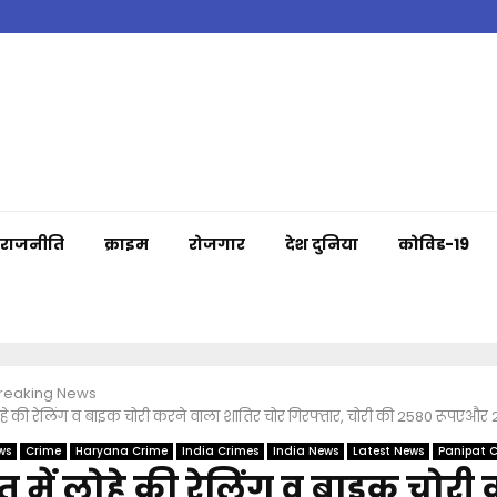
राजनीति
क्राइम
रोजगार
देश दुनिया
कोविड-19
Breaking News
ोहे की रेलिंग व बाइक चोरी करने वाला शातिर चोर गिरफ्तार, चोरी की 2580 रूपएऔ
ws
Crime
Haryana Crime
India Crimes
India News
Latest News
Panipat 
 में लोहे की रेलिंग व बाइक चोरी