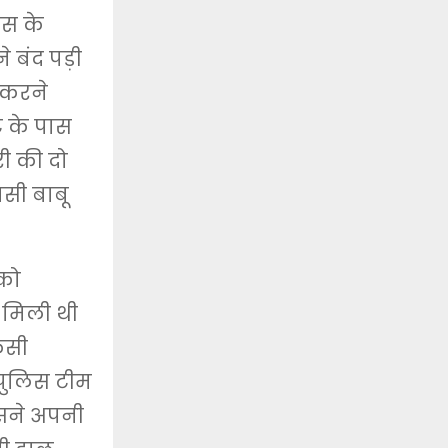
एस के
े बंद पड़ी
 करने
ट के पास
री की दो
सी बाबू
 को
 मिली थी
िसी
 पुलिस टीम
सने अपनी