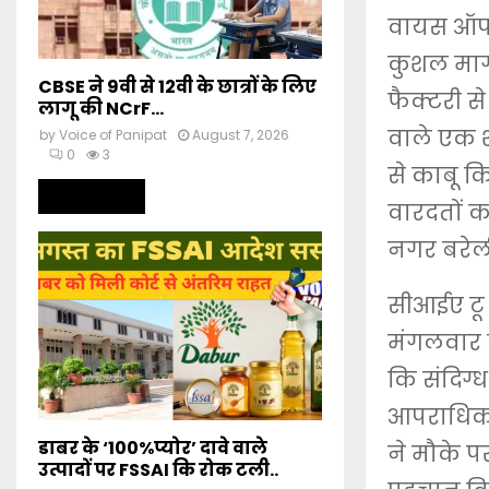
वायस ऑप प
कुशल मार्ग
CBSE ने 9वी से 12वी के छात्रों के लिए
फैक्टरी स
लागू की NCrF...
वाले एक श
by
Voice of Panipat
August 7, 2026
0
3
से काबू क
Read more
वारदतों 
नगर बरेली
सीआईए टू 
मंगलवार द
कि संदिग्
आपराधिक व
डाबर के ‘100%प्योर’ दावे वाले
ने मौके 
उत्पादों पर FSSAI कि रोक टली..