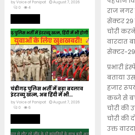
पहचान विम
by
Voice of Panipat
August 7, 2026
0
4
राज नगर क
Read more
सेक्टर 29 
चोरी करने
वारदात बा
सेक्टर-2
प्रभारी इं
बताया उसन
हजार रूपय
चंडीगढ़ पुलिस भर्ती में बड़ा बदलाव
इंटरव्यु खत्म, अब हिंदी में भी...
कब्जे से 
by
Voice of Panipat
August 7, 2026
चोरी की उ
0
6
चोरी की द
Read more
उक्त वारदा