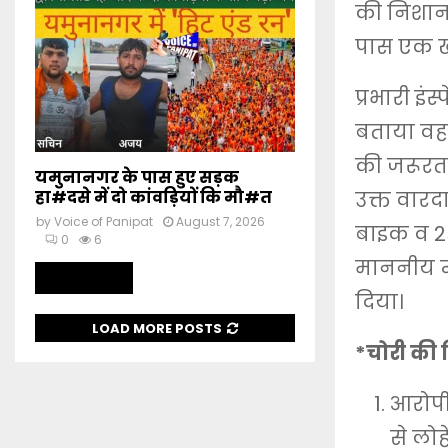
की निशानद
पास एक ख
प्रभारी इं
बताया वह 
की जरूरत 
यमुनानगर के पास हुए सड़क
हा#दसे में दो कांवड़ियों कि मौ#त
उक्त वारद
by
Voice of Panipat
August 7, 2026
बाइक व 2
0
6
माननीय न्
Read more
दिया।
LOAD MORE POSTS
*चोरी की 
आरोपी 
से लोह