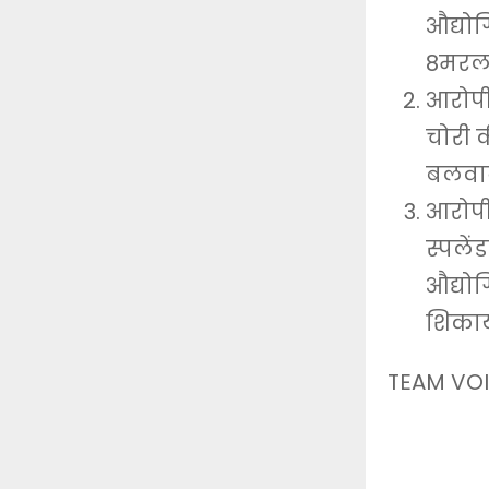
औद्यो
8मरला
आरोपी
चोरी क
बलवान
आरोपी 
स्पले
औद्यो
शिकाय
TEAM VOI