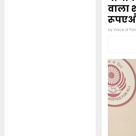
वाला श
रूपएऔ
by
Voice of Pa