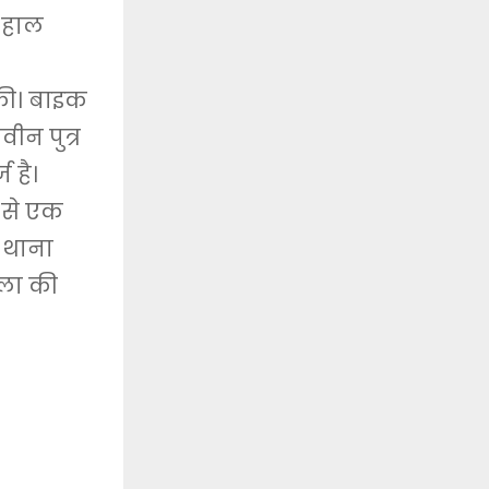
9 हाल
की। बाइक
वीन पुत्र
 है।
र से एक
े थाना
ोला की