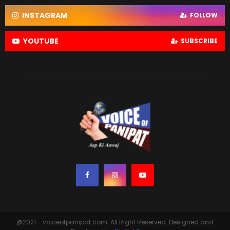
INSTAGRAM
FOLLOW
YOUTUBE
SUBSCRIBE
@2021 - voiceofpanipat.com. All Right Reserved. Designed and