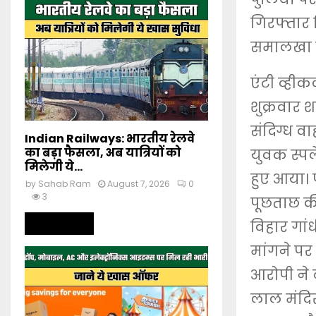
गिरफ्तार 
समालखा नि
एंटी व्हीक
शुक्रवार 
संदिग्ध व
Indian Railways: भारतीय रेलवे
का बड़ा फैसला, अब यात्रियों को
युवक स्पल
मिलेगी ये...
हुए आया।
by
Sahab Ram
August 7, 2026
0
3
पूछताछ की
Read more
विहार गा
मांगने प
आरोपी ने 
लाल मंदिर