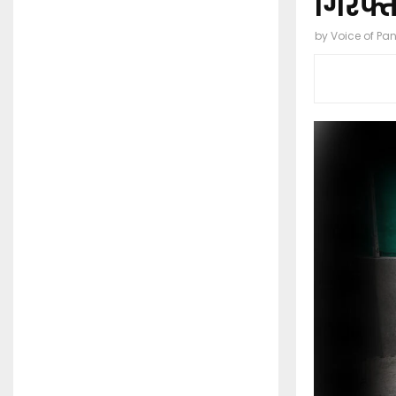
गिरफ्
by
Voice of Pa