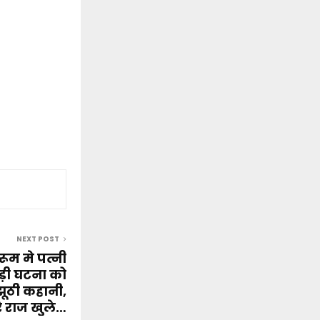
NEXT POST
 रूम मे पत्नी
ड़ी घटना को
झूठी कहानी,
े राज खुले…