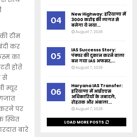
ी
New Highway: हरियाणा में
04
3000 करोड़ की लागत से
बनेगा ये नया...
August 7, 2026
उनकी टीम
बंदी कर
IAS Successs Story:
05
पंक्चर की दुकान करने वाला
िस्म का
बन गया IAS अफसर,...
टरी होते
August 7, 2026
 से
Haryana IAS Transfer:
 म्यूर
06
हरियाणा में आईएएस
अधिकारियों के तबादले,
ागजात
रोहतक और अंबाला...
 करने पर
August 7, 2026
क स्थित
LOAD MORE POSTS
ारदात बारे