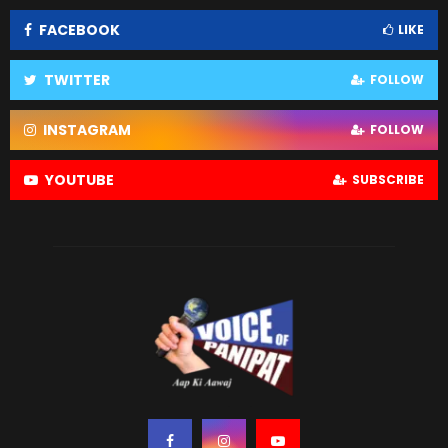
FACEBOOK
LIKE
TWITTER
FOLLOW
INSTAGRAM
FOLLOW
YOUTUBE
SUBSCRIBE