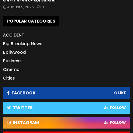
रुपये तक की एक्स्ट्रा सब्सिडी
August 9, 2026
0
POPULAR CATEGORIES
ACCIDENT
Big Breaking News
Bollywood
Business
Cinema
Cities
FACEBOOK
LIKE
TWITTER
FOLLOW
INSTAGRAM
FOLLOW