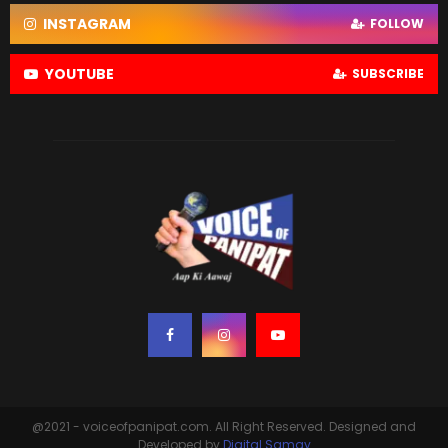
INSTAGRAM
FOLLOW
YOUTUBE
SUBSCRIBE
@2021 - voiceofpanipat.com. All Right Reserved. Designed and
Developed by
Digital Samay