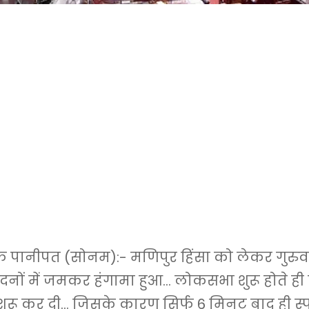
पानीपत (सोनम):- मणिपुर हिंसा को लेकर गुरुव
सदनों में जमकर हंगामा हुआ… लोकसभा शुरू होते ही व
शुरू कर दी… जिसके कारण सिर्फ 6 मिनट बाद ही 