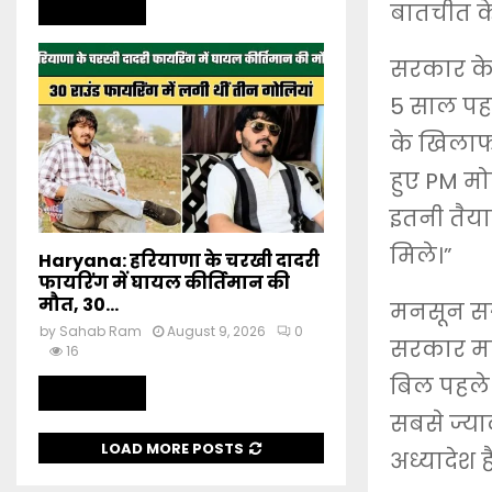
Read more
बातचीत के
सरकार के 
5 साल पहल
के खिलाफ 
हुए PM मो
इतनी तैया
मिले।”
Haryana: हरियाणा के चरखी दादरी
फायरिंग में घायल कीर्तिमान की
मौत, 30...
मनसून सत्र
by
Sahab Ram
August 9, 2026
0
सरकार मानस
16
बिल पहले स
Read more
सबसे ज्याद
LOAD MORE POSTS
अध्यादेश ह