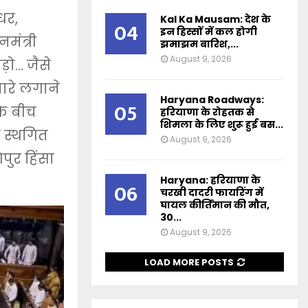
धर,
Kal Ka Mausam: देश के
04
इन हिस्सों में कल होगी
नमंत्री
झमाझम बारिश,...
August 9, 2026
ड़ो… जैसे
ारे लगाने
Haryana Roadways:
05
के बीच
हरियाणा के रोहतक से
शिमला के लिए शुरू हुई बस...
 स्थगित
August 9, 2026
पुर हिंसा
Haryana: हरियाणा के
06
चरखी दादरी फायरिंग में
घायल कीर्तिमान की मौत,
30...
August 9, 2026
LOAD MORE POSTS