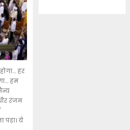
 होगा… हर
ेगा… हम
ैन्य
धीर रंजन
ं
ा पड़ा। ये