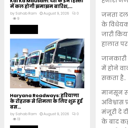
हमारी मजब
Kal Ka Mausam: देश के इन हिस्सों
में कल होगी झमाझम बारिश,...
जनता दल (U
by
Sahab Ram
August 9, 2026
0
9
के विधेयक
Read more
जारी किया
हालात पर 
जानकारी क
में होने
सकता है..
मानसून सत
Haryana Roadways: हरियाणा
के रोहतक से शिमला के लिए शुरू हुई
अविश्वास 
बस...
मंजूरी दे 
by
Sahab Ram
August 9, 2026
0
13
के बाद कह