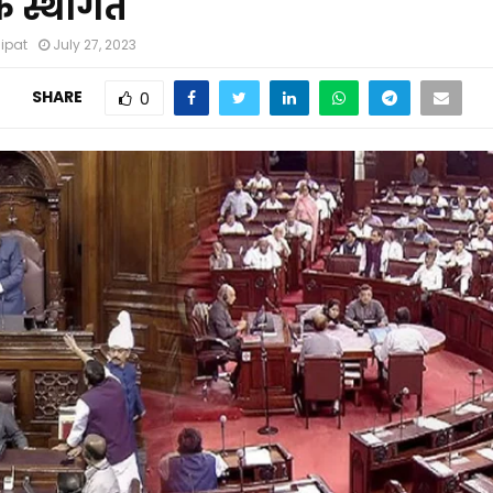
क स्थगित
nipat
July 27, 2023
SHARE
0