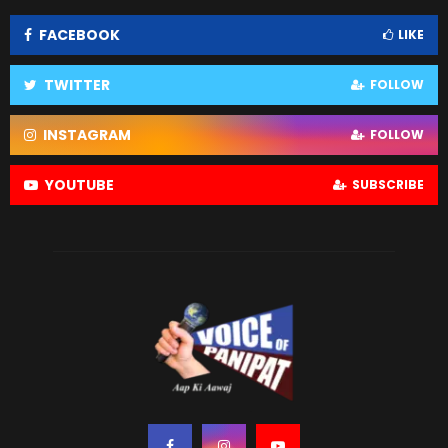
FACEBOOK
LIKE
TWITTER
FOLLOW
INSTAGRAM
FOLLOW
YOUTUBE
SUBSCRIBE