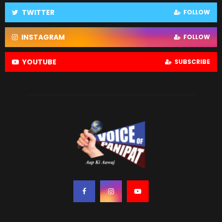
TWITTER
FOLLOW
INSTAGRAM
FOLLOW
YOUTUBE
SUBSCRIBE